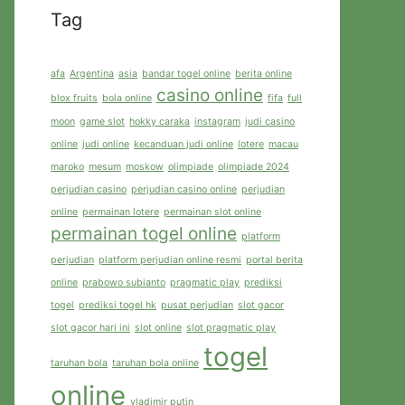
Tag
afa
Argentina
asia
bandar togel online
berita online
casino online
blox fruits
bola online
fifa
full
moon
game slot
hokky caraka
instagram
judi casino
online
judi online
kecanduan judi online
lotere
macau
maroko
mesum
moskow
olimpiade
olimpiade 2024
perjudian casino
perjudian casino online
perjudian
online
permainan lotere
permainan slot online
permainan togel online
platform
perjudian
platform perjudian online resmi
portal berita
online
prabowo subianto
pragmatic play
prediksi
togel
prediksi togel hk
pusat perjudian
slot gacor
slot gacor hari ini
slot online
slot pragmatic play
togel
taruhan bola
taruhan bola online
online
vladimir putin