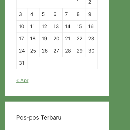
1
2
3
4
5
6
7
8
9
10
11
12
13
14
15
16
17
18
19
20
21
22
23
24
25
26
27
28
29
30
31
« Apr
Pos-pos Terbaru