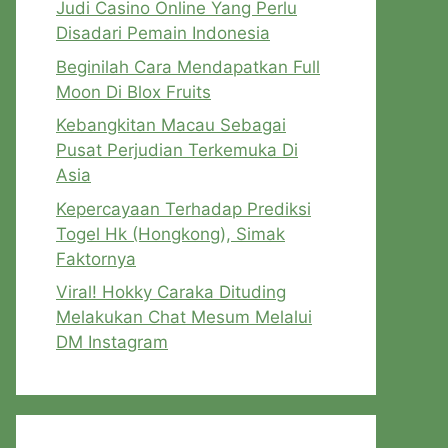
Judi Casino Online Yang Perlu
Disadari Pemain Indonesia
Beginilah Cara Mendapatkan Full
Moon Di Blox Fruits
Kebangkitan Macau Sebagai
Pusat Perjudian Terkemuka Di
Asia
Kepercayaan Terhadap Prediksi
Togel Hk (Hongkong), Simak
Faktornya
Viral! Hokky Caraka Dituding
Melakukan Chat Mesum Melalui
DM Instagram