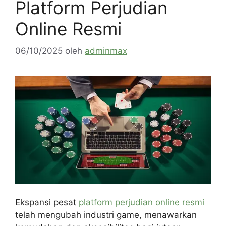
Platform Perjudian
Online Resmi
06/10/2025
oleh
adminmax
Ekspansi pesat
platform perjudian online resmi
telah mengubah industri game, menawarkan