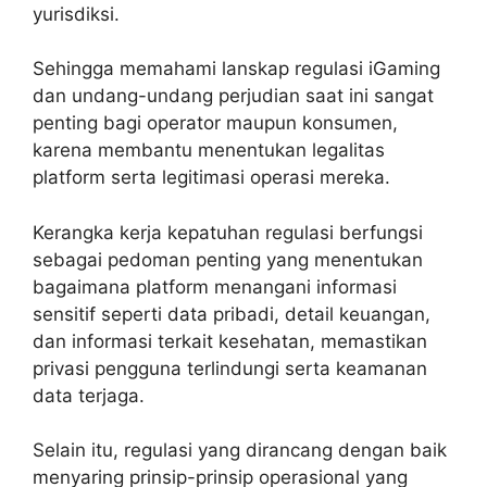
yurisdiksi.
Sehingga memahami lanskap regulasi iGaming
dan undang-undang perjudian saat ini sangat
penting bagi operator maupun konsumen,
karena membantu menentukan legalitas
platform serta legitimasi operasi mereka.
Kerangka kerja kepatuhan regulasi berfungsi
sebagai pedoman penting yang menentukan
bagaimana platform menangani informasi
sensitif seperti data pribadi, detail keuangan,
dan informasi terkait kesehatan, memastikan
privasi pengguna terlindungi serta keamanan
data terjaga.
Selain itu, regulasi yang dirancang dengan baik
menyaring prinsip-prinsip operasional yang