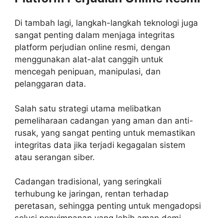
Di tambah lagi, langkah-langkah teknologi juga
sangat penting dalam menjaga integritas
platform perjudian online resmi, dengan
menggunakan alat-alat canggih untuk
mencegah penipuan, manipulasi, dan
pelanggaran data.
Salah satu strategi utama melibatkan
pemeliharaan cadangan yang aman dan anti-
rusak, yang sangat penting untuk memastikan
integritas data jika terjadi kegagalan sistem
atau serangan siber.
Cadangan tradisional, yang seringkali
terhubung ke jaringan, rentan terhadap
peretasan, sehingga penting untuk mengadopsi