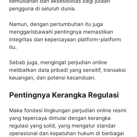
kemudahan dan aksesibilitas bagi jutaan
pengguna di seluruh dunia.
Namun, dengan pertumbuhan itu juga
menggarisbawahi pentingnya memastikan
integritas dan kepercayaan platform-platform
itu.
Sebab juga, mengingat perjudian online
melibatkan data pribadi yang sensitif, transaksi
keuangan, dan potensi kecanduan.
Pentingnya Kerangka Regulasi
Maka fondasi lingkungan perjudian online resmi
yang tepercaya dimulai dengan kerangka
regulasi yang solid, yang mengatur standar
operasional dan kepatuhan hukum di berbagai