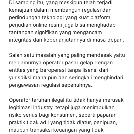
Di samping itu, yang meskipun telah terjadi
kemajuan dalam membangun regulasi dan
perlindungan teknologi yang kuat platform
perjudian online resmi juga bisa menghadapi
tantangan signifikan yang mengancam
integritas dan keberlanjutannya di masa depan.
Salah satu masalah yang paling mendesak yaitu
menjamurnya operator pasar gelap dengan
entitas yang beroperasi tanpa lisensi dari
yurisdiksi mana pun dan seringkali menghindari
pengawasan regulasi sepenuhnya.
Operator taruhan ilegal itu tidak hanya merusak
legitimasi industry, tetapi juga menimbulkan
risiko serius bagi konsumen, seperti paparan
praktik tidak adil yang tidak diatur, penipuan,
maupun transaksi keuangan yang tidak