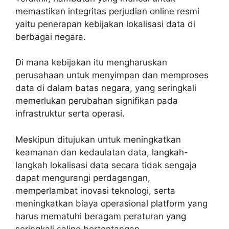
memastikan integritas perjudian online resmi
yaitu penerapan kebijakan lokalisasi data di
berbagai negara.
Di mana kebijakan itu mengharuskan
perusahaan untuk menyimpan dan memproses
data di dalam batas negara, yang seringkali
memerlukan perubahan signifikan pada
infrastruktur serta operasi.
Meskipun ditujukan untuk meningkatkan
keamanan dan kedaulatan data, langkah-
langkah lokalisasi data secara tidak sengaja
dapat mengurangi perdagangan,
memperlambat inovasi teknologi, serta
meningkatkan biaya operasional platform yang
harus mematuhi beragam peraturan yang
seringkali saling bertentangan.