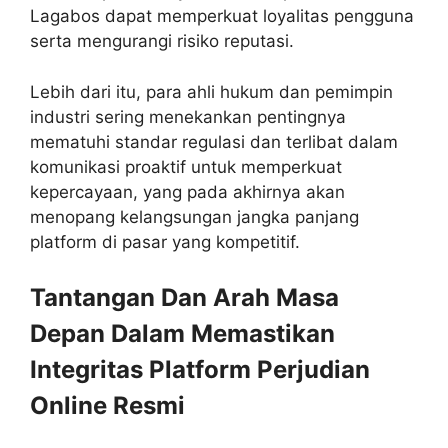
Lagabos dapat memperkuat loyalitas pengguna
serta mengurangi risiko reputasi.
Lebih dari itu, para ahli hukum dan pemimpin
industri sering menekankan pentingnya
mematuhi standar regulasi dan terlibat dalam
komunikasi proaktif untuk memperkuat
kepercayaan, yang pada akhirnya akan
menopang kelangsungan jangka panjang
platform di pasar yang kompetitif.
Tantangan Dan Arah Masa
Depan Dalam Memastikan
Integritas Platform Perjudian
Online Resmi