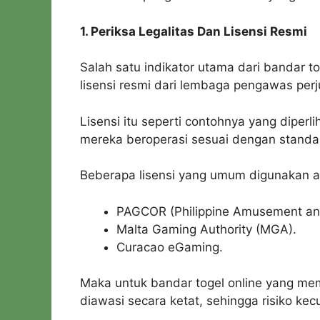
1. Periksa Legalitas Dan Lisensi Resmi
Salah satu indikator utama dari bandar t
lisensi resmi dari lembaga pengawas perju
Lisensi itu seperti contohnya yang diperl
mereka beroperasi sesuai dengan standar
Beberapa lisensi yang umum digunakan an
PAGCOR (Philippine Amusement an
Malta Gaming Authority (MGA).
Curacao eGaming.
Maka untuk bandar togel online yang memi
diawasi secara ketat, sehingga risiko kec