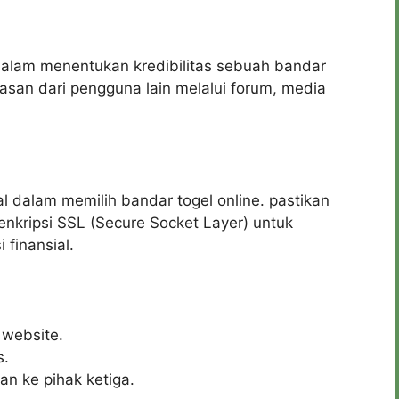
dalam menentukan kredibilitas sebuah bandar
asan dari pengguna lain melalui forum, media
l dalam memilih bandar togel online. pastikan
enkripsi SSL (Secure Socket Layer) untuk
 finansial.
website.
s.
n ke pihak ketiga.