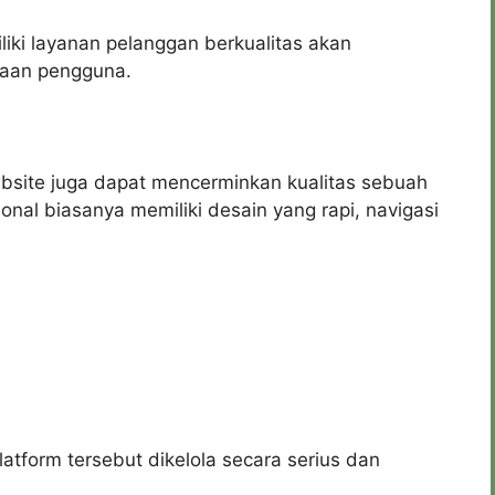
iki layanan pelanggan berkualitas akan
aan pengguna.
ebsite juga dapat mencerminkan kualitas sebuah
ional biasanya memiliki desain yang rapi, navigasi
tform tersebut dikelola secara serius dan