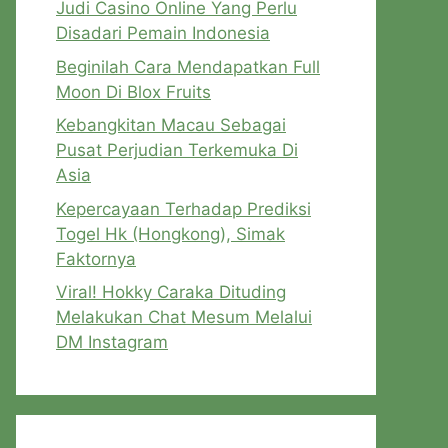
Judi Casino Online Yang Perlu
Disadari Pemain Indonesia
Beginilah Cara Mendapatkan Full
Moon Di Blox Fruits
Kebangkitan Macau Sebagai
Pusat Perjudian Terkemuka Di
Asia
Kepercayaan Terhadap Prediksi
Togel Hk (Hongkong), Simak
Faktornya
Viral! Hokky Caraka Dituding
Melakukan Chat Mesum Melalui
DM Instagram