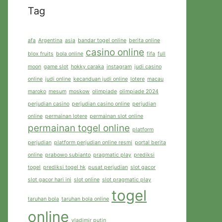
Tag
afa
Argentina
asia
bandar togel online
berita online
casino online
blox fruits
bola online
fifa
full
moon
game slot
hokky caraka
instagram
judi casino
online
judi online
kecanduan judi online
lotere
macau
maroko
mesum
moskow
olimpiade
olimpiade 2024
perjudian casino
perjudian casino online
perjudian
online
permainan lotere
permainan slot online
permainan togel online
platform
perjudian
platform perjudian online resmi
portal berita
online
prabowo subianto
pragmatic play
prediksi
togel
prediksi togel hk
pusat perjudian
slot gacor
slot gacor hari ini
slot online
slot pragmatic play
togel
taruhan bola
taruhan bola online
online
vladimir putin