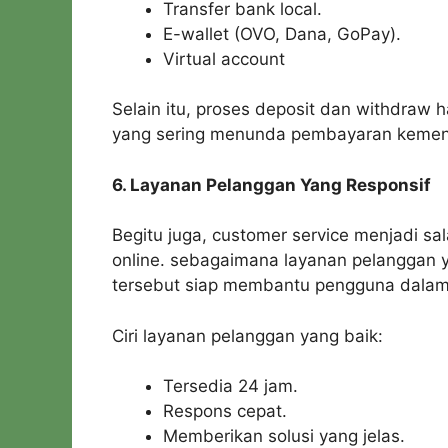
Transfer bank local.
E-wallet (OVO, Dana, GoPay).
Virtual account
Selain itu, proses deposit dan withdraw ha
yang sering menunda pembayaran kemen
6. Layanan Pelanggan Yang Responsif
Begitu juga, customer service menjadi sal
online. sebagaimana layanan pelanggan 
tersebut siap membantu pengguna dalam
Ciri layanan pelanggan yang baik:
Tersedia 24 jam.
Respons cepat.
Memberikan solusi yang jelas.