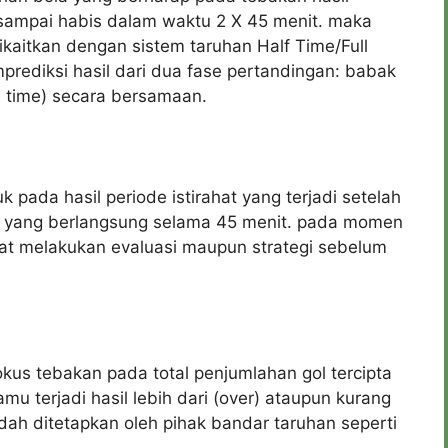
ampai habis dalam waktu 2 X 45 menit. maka
dikaitkan dengan sistem taruhan Half Time/Full
rediksi hasil dari dua fase pertandingan: babak
l time) secara bersamaan.
uk pada hasil periode istirahat yang terjadi setelah
, yang berlangsung selama 45 menit. pada momen
at melakukan evaluasi maupun strategi sebelum
okus tebakan pada total penjumlahan gol tercipta
 terjadi hasil lebih dari (over) ataupun kurang
dah ditetapkan oleh pihak bandar taruhan seperti