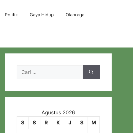
Politik
Gaya Hidup
Olahraga
Cari
untuk:
Agustus 2026
S
S
R
K
J
S
M