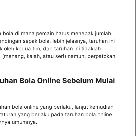
an bola di mana pemain harus menebak jumlah
ndingan sepak bola. lebih jelasnya, taruhan ini
 oleh kedua tim, dan taruhan ini tidaklah
n (menang, kalah, atau seri) namun, berpatokan
.
uhan Bola Online Sebelum Mulai
uhan bola online yang berlaku, lanjut kemudian
turan yang berlaku pada taruhan bola online
rannya umumnya.