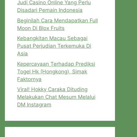
Judi Casino Online Yang Perlu
Disadari Pemain Indonesia
Beginilah Cara Mendapatkan Full
Moon Di Blox Fruits
Kebangkitan Macau Sebagai
Pusat Perjudian Terkemuka Di
Asia
Kepercayaan Terhadap Prediksi
Togel Hk (Hongkong), Simak
Faktornya
Viral! Hokky Caraka Dituding
Melakukan Chat Mesum Melalui
DM Instagram