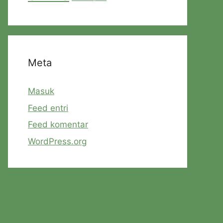
Meta
Masuk
Feed entri
Feed komentar
WordPress.org