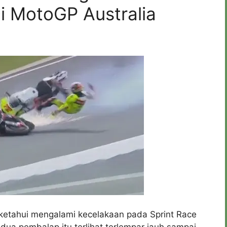
i MotoGP Australia
iketahui mengalami kecelakaan pada Sprint Race
ua pembalap itu terlihat terlempar jauh sampai