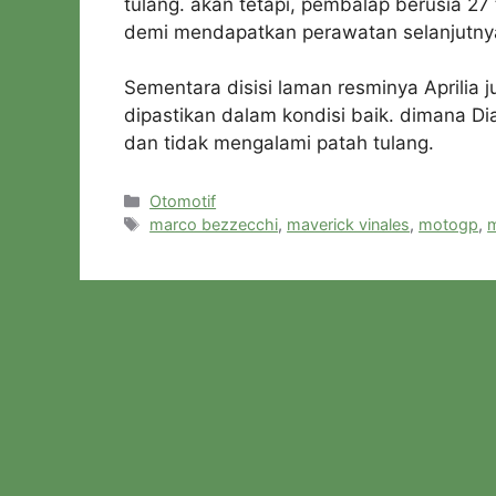
tulang. akan tetapi, pembalap berusia 27
demi mendapatkan perawatan selanjutny
Sementara disisi laman resminya Aprilia 
dipastikan dalam kondisi baik. dimana 
dan tidak mengalami patah tulang.
Kategori
Otomotif
Tag
marco bezzecchi
,
maverick vinales
,
motogp
,
m