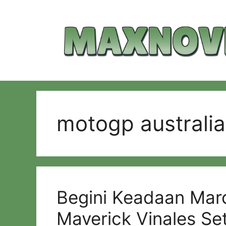
Langsung
ke
isi
motogp australia
Begini Keadaan Mar
Maverick Vinales Se