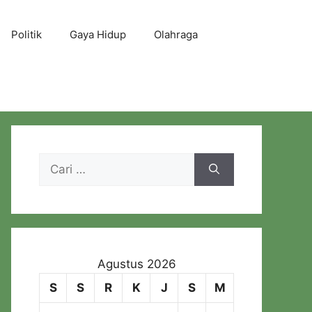
Politik
Gaya Hidup
Olahraga
Cari
untuk:
Agustus 2026
S
S
R
K
J
S
M