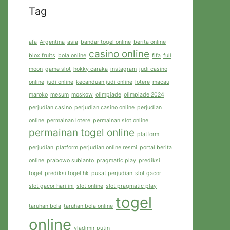
Tag
afa
Argentina
asia
bandar togel online
berita online
casino online
blox fruits
bola online
fifa
full
moon
game slot
hokky caraka
instagram
judi casino
online
judi online
kecanduan judi online
lotere
macau
maroko
mesum
moskow
olimpiade
olimpiade 2024
perjudian casino
perjudian casino online
perjudian
online
permainan lotere
permainan slot online
permainan togel online
platform
perjudian
platform perjudian online resmi
portal berita
online
prabowo subianto
pragmatic play
prediksi
togel
prediksi togel hk
pusat perjudian
slot gacor
slot gacor hari ini
slot online
slot pragmatic play
togel
taruhan bola
taruhan bola online
online
vladimir putin